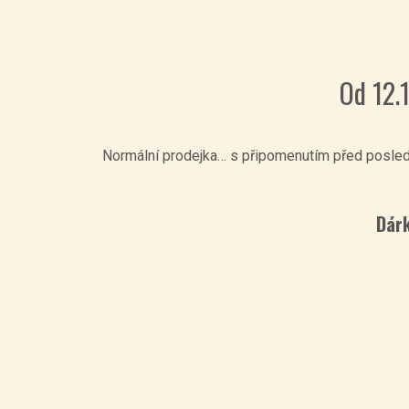
Od 12.1
Normální prodejka… s připomenutím před posledn
Dárk