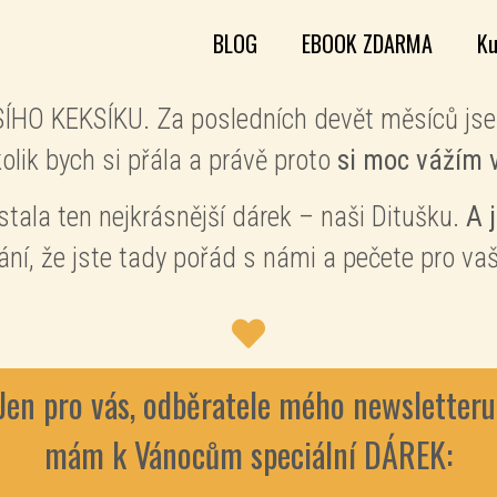
BLOG
EBOOK ZDARMA
Ku
PSÍHO KEKSÍKU. Za posledních devět měsíců js
kolik bych si přála a právě proto
si moc vážím v
ala ten nejkrásnější dárek – naši Ditušku.
A 
ní, že jste tady pořád s námi a pečete pro vaš
Jen pro vás, odběratele mého newsletteru
mám k Vánocům speciální DÁREK: