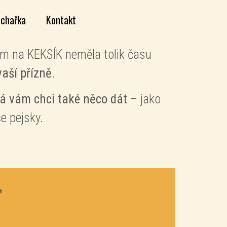
chařka
Kontakt
em na KEKSÍK neměla tolik času
aší přízně
.
já vám chci také něco dát
– jako
e pejsky.
,