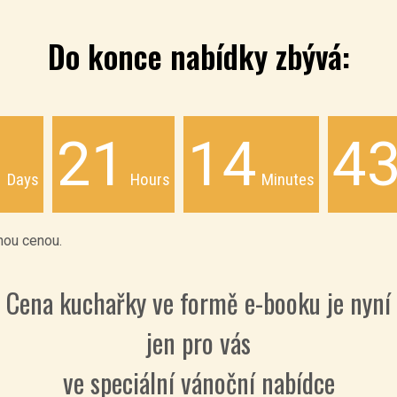
Do konce nabídky zbývá:
0
21
14
4
Days
Hours
Minutes
enou cenou.
Cena kuchařky ve formě e-booku je nyní
jen pro vás
ve speciální vánoční nabídce