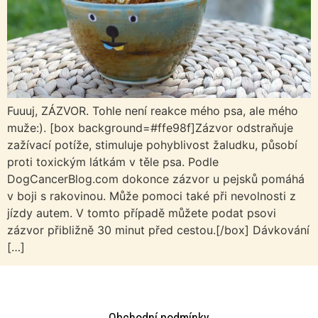
Fuuuj, ZÁZVOR. Tohle není reakce mého psa, ale mého
muže:). [box background=#ffe98f]Zázvor odstraňuje
zažívací potíže, stimuluje pohyblivost žaludku, působí
proti toxickým látkám v těle psa. Podle
DogCancerBlog.com dokonce zázvor u pejsků pomáhá
v boji s rakovinou. Může pomoci také při nevolnosti z
jízdy autem. V tomto případě můžete podat psovi
zázvor přibližně 30 minut před cestou.[/box] Dávkování
[…]
Obchodní podmínky