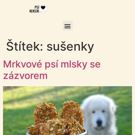
Štítek:
sušenky
Mrkvové psí mlsky se
zázvorem