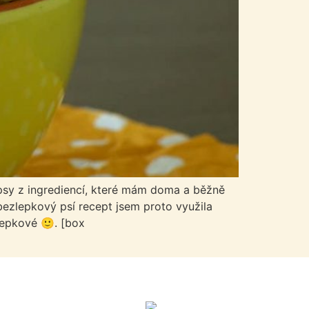
psy z ingrediencí, které mám doma a běžně
ezlepkový psí recept jsem proto využila
zlepkové 🙂. [box