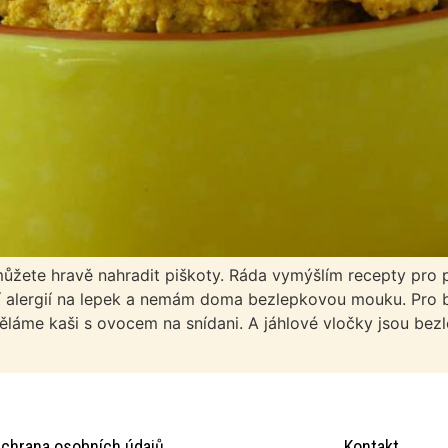
žete hravě nahradit piškoty. Ráda vymýšlím recepty pro 
 alergií na lepek a nemám doma bezlepkovou mouku. Pro b
 děláme kaši s ovocem na snídani. A jáhlové vločky jsou be
chrana osobních údajů
Kontakt