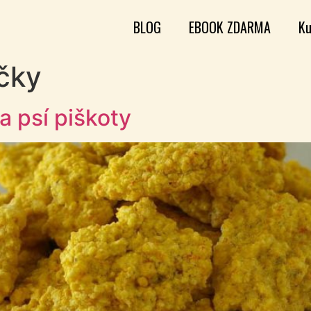
BLOG
EBOOK ZDARMA
Ku
očky
a psí piškoty