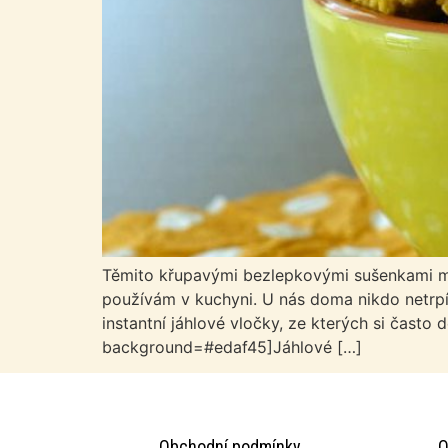
Těmito křupavými bezlepkovými sušenkami mů
používám v kuchyni. U nás doma nikdo netrpí
instantní jáhlové vločky, ze kterých si často
background=#edaf45]Jáhlové […]
Obchodní podmínky
O