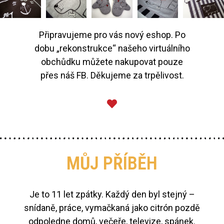
Připravujeme pro vás nový eshop. Po
dobu „rekonstrukce“ našeho virtuálního
obchůdku můžete nakupovat pouze
přes náš FB. Děkujeme za trpělivost.
MŮJ PŘÍBĚH
Je to 11 let zpátky. Každý den byl stejný –
snídaně, práce, vymačkaná jako citrón pozdě
odpoledne domů, večeře, televize, spánek.