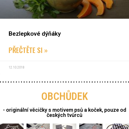
Bezlepkové dýňáky
PŘEČTĚTE SI »
12.10.2018
OBCHŮDEK
- originální věcičky s motivem psů a koček, pouze od
českých tvůrců