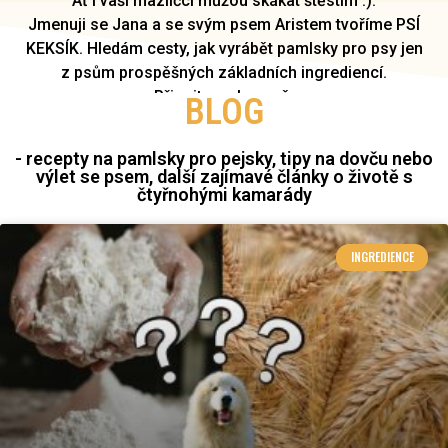
Ať i vaši mazlíčci můžou skákat štěstím :).
Jmenuji se Jana a se svým psem Aristem tvoříme PSÍ
KEKSÍK. Hledám cesty, jak vyrábět pamlsky pro psy jen
z psům prospěšných základních ingrediencí.
Připojte se ke mně.
BLOG
- recepty na pamlsky pro pejsky, tipy na dovču nebo
výlet se psem, další zajímavé články o životě s
čtyřnohými kamarády
INGREDIENCE