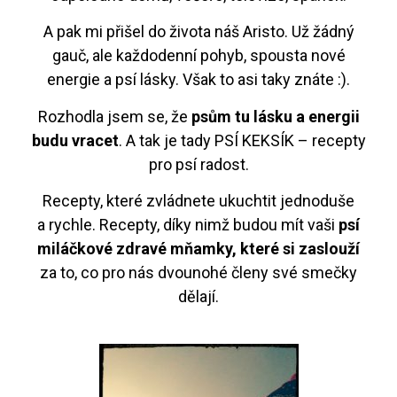
A pak mi přišel do života náš Aristo. Už žádný
gauč, ale každodenní pohyb, spousta nové
energie a psí lásky. Však to asi taky znáte :).
Rozhodla jsem se, že
psům tu lásku a energii
budu vracet
. A tak je tady PSÍ KEKSÍK – recepty
pro psí radost.
Recepty, které zvládnete ukuchtit jednoduše
a rychle. Recepty, díky nimž budou mít vaši
psí
miláčkové zdravé mňamky, které si zaslouží
za to, co pro nás dvounohé členy své smečky
dělají.