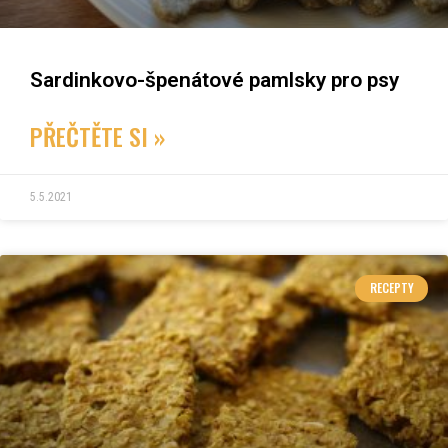
Sardinkovo-špenátové pamlsky pro psy
PŘEČTĚTE SI »
5.5.2021
RECEPTY