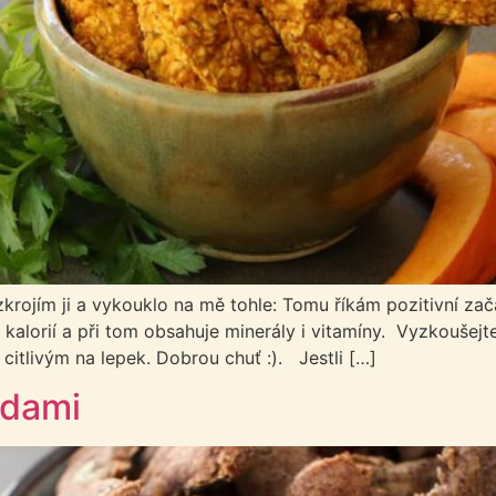
rojím ji a vykouklo na mě tohle: Tomu říkám pozitivní začá
i kalorií a při tom obsahuje minerály i vitamíny. Vyzkouše
citlivým na lepek. Dobrou chuť :). Jestli […]
odami