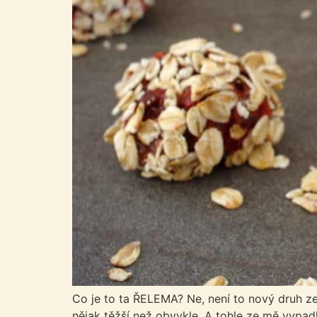
Co je to ta ŘELEMA? Ne, není to nový druh zel
nějak těžší než obvykle. A tohle ze mě vypad