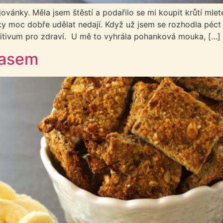
jovánky. Měla jsem štěstí a podařilo se mi koupit krůtí mle
y moc dobře udělat nedají. Když už jsem se rozhodla péct
itivum pro zdraví. U mě to vyhrála pohanková mouka, […]
masem