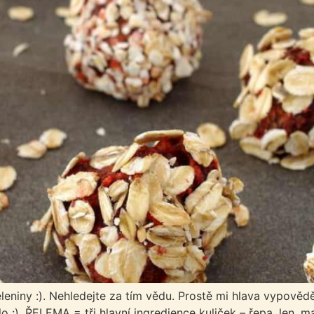
eniny :). Nehledejte za tím vědu. Prostě mi hlava vypověděl
lo :). ŘELEMA = tři hlavní ingredience kuliček – řepa, len,