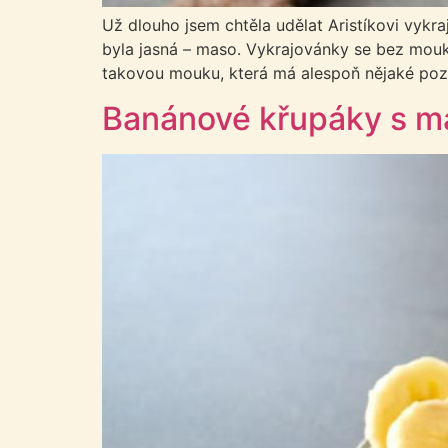
Už dlouho jsem chtěla udělat Aristíkovi vykra
byla jasná – maso. Vykrajovánky se bez mouk
takovou mouku, která má alespoň nějaké poz
Banánové křupáky s 