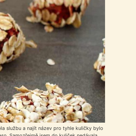
a službu a najít název pro tyhle kuličky bylo
 maso. Samozřejmě jsem do kuliček nedávala