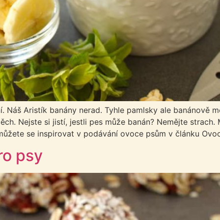
. Náš Aristík banány nerad. Tyhle pamlsky ale banánově mo
spěch. Nejste si jistí, jestli pes může banán? Nemějte str
, můžete se inspirovat v podávání ovoce psům v článku Ovo
ro psy