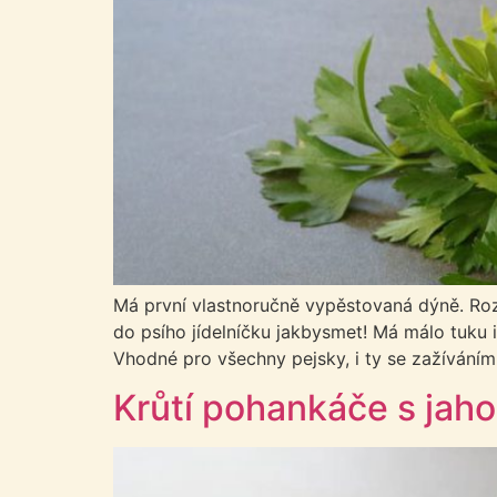
Má první vlastnoručně vypěstovaná dýně. Rozk
do psího jídelníčku jakbysmet! Má málo tuku 
Vhodné pro všechny pejsky, i ty se zažíváním 
Krůtí pohankáče s jah