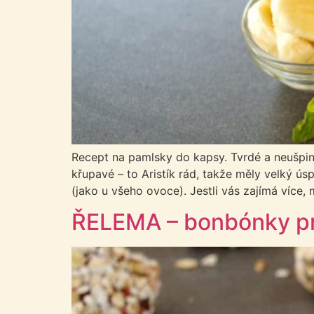
Recept na pamlsky do kapsy. Tvrdé a neušpiní
křupavé – to Aristík rád, takže měly velký ú
(jako u všeho ovoce). Jestli vás zajímá více
ŘELEMA – bonbónky p