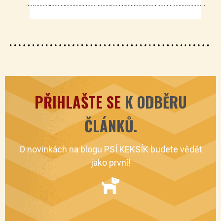
PŘIHLAŠTE SE
K ODBĚRU
ČLÁNKŮ.
O novinkách na blogu PSÍ KEKSÍK budete vědět
jako první!