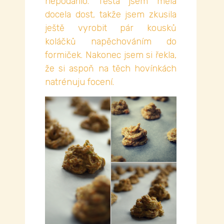
nepodařilo. Těsta jsem měla
docela dost, takže jsem zkusila
ještě vyrobit pár kousků
koláčků napěchováním do
formiček. Nakonec jsem si řekla,
že si aspoň na těch hovínkách
natrénuju focení.