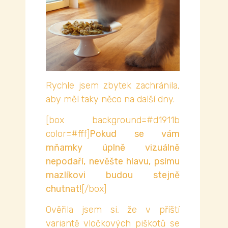
Rychle jsem zbytek zachránila,
aby měl taky něco na další dny.
[box background=#d1911b
color=#fff]
Pokud se vám
mňamky úplně vizuálně
nepodaří, nevěšte hlavu, psímu
mazlíkovi budou stejně
chutnat!
[/box]
Ověřila jsem si, že v příští
variantě vločkových piškotů se