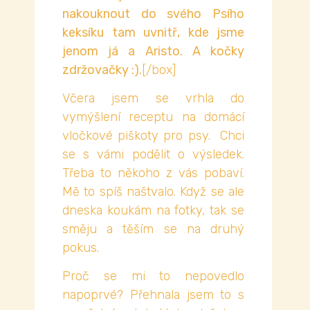
nakouknout do svého Psího
keksíku tam uvnitř, kde jsme
jenom já a Aristo. A kočky
zdržovačky :).
[/box]
Včera jsem se vrhla do
vymýšlení receptu na domácí
vločkové piškoty pro psy. Chci
se s vámi podělit o výsledek.
Třeba to někoho z vás pobaví.
Mě to spíš naštvalo. Když se ale
dneska koukám na fotky, tak se
směju a těším se na druhý
pokus.
Proč se mi to nepovedlo
napoprvé? Přehnala jsem to s