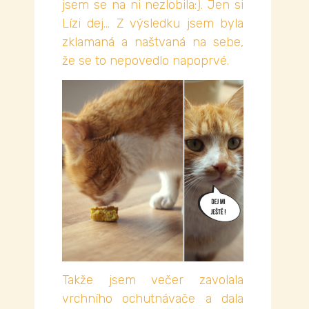
jsem se na ni nezlobila:). Jen si
Lízi dej… Z výsledku jsem byla
zklamaná a naštvaná na sebe,
že se to nepovedlo napoprvé.
Takže jsem večer zavolala
vrchního ochutnávače a dala