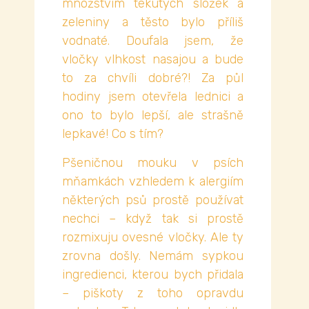
množstvím tekutých složek a
zeleniny a těsto bylo příliš
vodnaté. Doufala jsem, že
vločky vlhkost nasajou a bude
to za chvíli dobré?! Za půl
hodiny jsem otevřela lednici a
ono to bylo lepší, ale strašně
lepkavé! Co s tím?
Pšeničnou mouku v psích
mňamkách vzhledem k alergiím
některých psů prostě používat
nechci – když tak si prostě
rozmixuju ovesné vločky. Ale ty
zrovna došly. Nemám sypkou
ingredienci, kterou bych přidala
– piškoty z toho opravdu