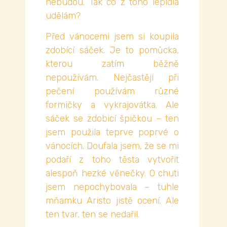
nebudou. Tak co z toho lepidla
udělám?
Před vánocemi jsem si koupila
zdobící sáček. Je to pomůcka,
kterou zatím běžně
nepoužívám. Nejčastěji při
pečení používám různé
formičky a vykrajovátka. Ale
sáček se zdobicí špičkou – ten
jsem použila teprve poprvé o
vánocích. Doufala jsem, že se mi
podaří z toho těsta vytvořit
alespoň hezké věnečky. O chuti
jsem nepochybovala – tuhle
mňamku Aristo jistě ocení. Ale
ten tvar, ten se nedařil.