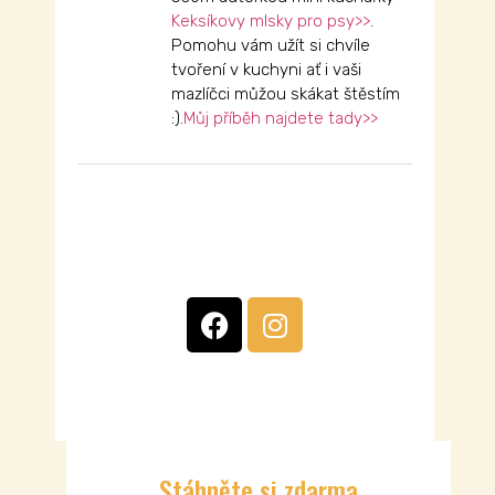
Keksíkovy mlsky pro psy>>
.
Pomohu vám užít si chvíle
tvoření v kuchyni ať i vaši
mazlíčci můžou skákat štěstím
:).
Můj příběh najdete tady>>
Stáhněte si zdarma