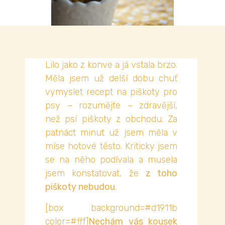
Lilo jako z konve a já vstala brzo.
Měla jsem už delší dobu chuť
vymyslet recept na piškoty pro
psy – rozumějte – zdravější,
než psí piškoty z obchodu. Za
patnáct minut už jsem měla v
míse hotové těsto. Kriticky jsem
se na něho podívala a musela
jsem konstatovat, že
z toho
piškoty nebudou
.
[box background=#d1911b
color=#fff]
Nechám vás kousek