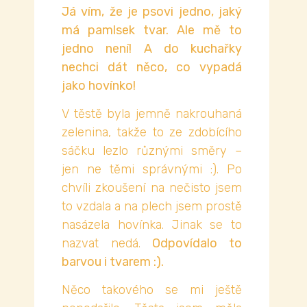
Já vím, že je psovi jedno, jaký
má pamlsek tvar. Ale mě to
jedno není! A do kuchařky
nechci dát něco, co vypadá
jako hovínko!
V těstě byla jemně nakrouhaná
zelenina, takže to ze zdobícího
sáčku lezlo různými směry –
jen ne těmi správnými :). Po
chvíli zkoušení na nečisto jsem
to vzdala a na plech jsem prostě
nasázela hovínka. Jinak se to
nazvat nedá.
Odpovídalo to
barvou i tvarem :).
Něco takového se mi ještě